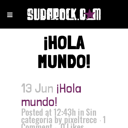
¡HOLA
MUNDO!
13 Jun
¡Hola
mundo!
Posted at 12:43h
in
Sin
categoría
by
pixeltrece
1
Comment
0
Likes