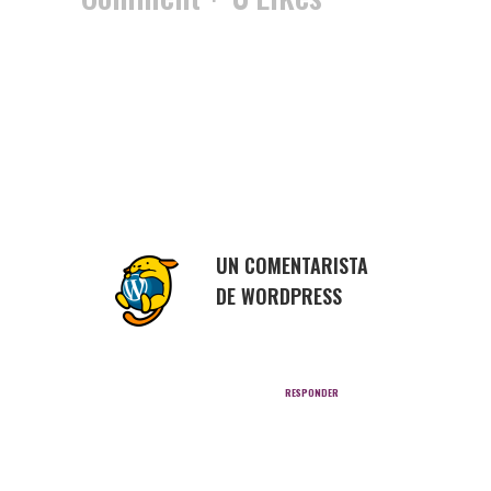
Bienvenido(a) a
WordPress. Esta es tu
primera entrada. Edítala
o bórrala ¡y comienza a
publicar!
UN COMENTARISTA
DE WORDPRESS
Posted at
12:43h, 13
Junio
RESPONDER
Hola, este es
un