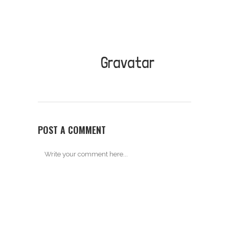
Los Avatares
de los
comentaristas
provienen de
Gravatar
.
POST A COMMENT